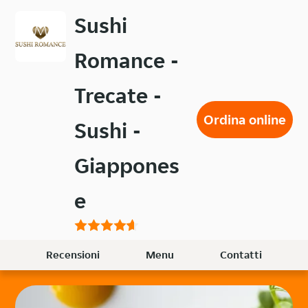
Passa
Sushi
al
contenuto
Romance -
principale
Trecate -
Ordina online
Sushi -
Giappones
e
Recensioni
Menu
Contatti